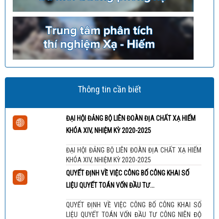
Thông tin cần biết
ĐẠI HỘI ĐẢNG BỘ LIÊN ĐOÀN ĐỊA CHẤT XẠ HIẾM
KHÓA XIV, NHIỆM KỲ 2020-2025
ĐẠI HỘI ĐẢNG BỘ LIÊN ĐOÀN ĐỊA CHẤT XẠ HIẾM
KHÓA XIV, NHIỆM KỲ 2020-2025
QUYẾT ĐỊNH VỀ VIỆC CÔNG BỐ CÔNG KHAI SỐ
LIỆU QUYẾT TOÁN VỐN ĐẦU TƯ...
QUYẾT ĐỊNH VỀ VIỆC CÔNG BỐ CÔNG KHAI SỐ
LIỆU QUYẾT TOÁN VỐN ĐẦU TƯ CÔNG NIÊN ĐỘ