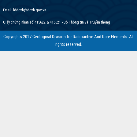
Email: lddcxh@dcxh.gov.vn
Giấy chứng nhận số 415622 & 415621 - Bộ Thông tin và Truyền thông
Copyrights 2017 Geological Division for Radioactive And Rare Elements. All
rights reserved.