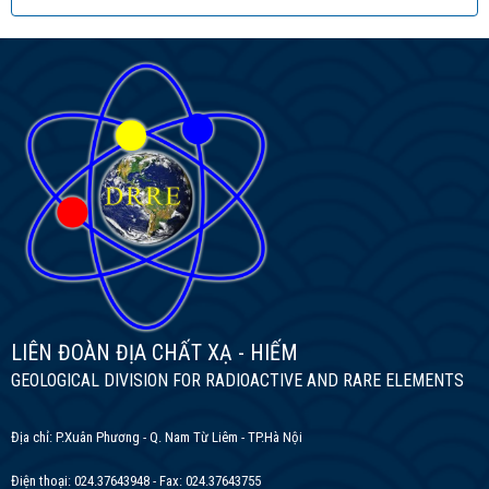
LIÊN ĐOÀN ĐỊA CHẤT XẠ - HIẾM
GEOLOGICAL DIVISION FOR RADIOACTIVE AND RARE ELEMENTS
Địa chỉ: P.Xuân Phương - Q. Nam Từ Liêm - TP.Hà Nội
Điện thoại: 024.37643948 - Fax: 024.37643755