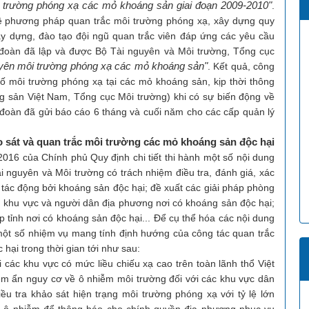
 trường phóng xạ các mỏ khoáng sản giai đoạn 2009-2010"
.
hệ phương pháp quan trắc môi trường phóng xạ, xây dựng quy
xây dựng, đào tạo đội ngũ quan trắc viên đáp ứng các yêu cầu
 đoàn đã lập và được Bộ Tài nguyên và Môi trường, Tổng cục
yên môi trường phóng xạ các mỏ khoáng sản"
. Kết quả, công
số môi trường phóng xạ tại các mỏ khoáng sản, kịp thời thông
g sản Việt Nam, Tổng cục Môi trường) khi có sự biến động về
 đoàn đã gửi báo cáo 6 tháng và cuối năm cho các cấp quản lý
ảo sát và quan trắc môi trường các mỏ khoáng sản độc hại
của Chính phủ Quy định chi tiết thi hành một số nội dung
 nguyên và Môi trường có trách nhiệm điều tra, đánh giá, xác
tác động bởi khoáng sản độc hại; đề xuất các giải pháp phòng
 khu vực và người dân địa phương nơi có khoáng sản độc hại;
p tỉnh nơi có khoáng sản độc hại... Để cụ thể hóa các nội dung
i một số nhiệm vụ mang tính định hướng của công tác quan trắc
hại trong thời gian tới như sau:
c khu vực có mức liều chiếu xạ cao trên toàn lãnh thổ Việt
m ẩn nguy cơ về ô nhiễm môi trường đối với các khu vực dân
iều tra khảo sát hiện trạng môi trường phóng xạ với tỷ lệ lớn