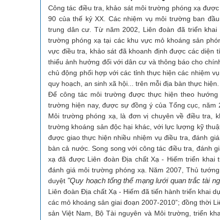
TÁC
định
đoàn
tế
thành
Công tác điều tra, khảo sát môi trường phóng xạ được 
ĐIỀU
qua
vị
lập
90 của thế kỷ XX. Các nhiệm vụ môi trường ban đầu đ
các
TRA,
thế
trung dân cư. Từ năm 2002, Liên đoàn đã triển khai t
thời kỳ
Thông
KHẢO
của
Tin
trường phóng xạ tại các khu vực mỏ khoáng sản phón
SÁT
ngành
Những
Liên
vực điều tra, khảo sát đã khoanh định được các diện 
HIỆN
thành
Địa
Đoàn
thiểu ảnh hưởng đối với dân cư và thông báo cho chí
TRẠNG
tựu
chất
đạt
chủ động phối hợp với các tỉnh thực hiện các nhiệm vụ
Đảng,
VÀ
và
được
Công
quy hoạch, an sinh xã hội... trên mỗi địa bàn thực hiện.
QUAN
Khoáng
đoàn,
Để công tác môi trường được thực hiện theo hướn
TRẮC
sản
Năng
Đoàn
MÔI
trường hiện nay, được sự đồng ý của Tổng cục, năm 2
lực
thanh
Liên
TRƯỜNG
niên
Môi trường phóng xạ, là đơn vị chuyên về điều tra, 
đoàn
PHÓNG
trường khoáng sản độc hại khác, với lực lượng kỹ thu
Lịch
XẠ
được giao thực hiện nhiều nhiệm vụ điều tra, đánh giá
làm
TRONG
bàn cả nước. Song song với công tác điều tra, đánh g
việc
THỜI
xạ đã được Liên đoàn Địa chất Xạ - Hiếm triển khai 
GIAN
đánh giá môi trường phóng xạ. Năm 2007, Thủ tướng
TỚI
"Quy hoạch tổng thể mạng lưới quan trắc tài 
duyệt
Liên đoàn Địa chất Xạ - Hiếm đã tiến hành triển khai 
các mỏ khoáng sản giai đoạn 2007-2010”; đồng thời L
sản Việt Nam, Bộ Tài nguyên và Môi trường, triển kha