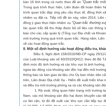
"Quan trắc môi
bàn 16 tỉnh trong cả nước theo đề án
Trong quá trình thực hiện, Liên đoàn đã hoàn thiện 
trình quan trắc đáp ứng yêu cầu thực tế, đồng thời 
nhiệm vụ đặt ra. Tiếp nối đề án này, năm 2014, Liên
"Quan trắc thường xu
đồng ý giao thực hiện nhiệm vụ
tác quan trắc đã thu thập được bộ số liệu các thông 
báo cho các cấp quản lý (Tổng cục Địa chất và Khoán
môi trường trong quá trình quan trắc. Hàng năm, Liên
về các hoạt động quan trắc.
II. Một số định hướng các hoạt động điều tra, kh
Điều 6, Nghị định 158/2016/NĐ-CP ngày 29/11/2016 
của Luật khoáng sản số 60/2010/QH12; theo đó Bộ Tài
định mức độ ảnh hưởng và các khu vực bị ảnh hưởng, 
ngừa tác động của khoáng sản độc hại đến môi trường
thông báo và bàn giao tài liệu cho Ủy ban nhân dân cấ
trên, Liên đoàn Địa chất Xạ - Hiếm đề xuất triển kha
và điều tra môi trường phóng xạ và các khoáng sản độc 
1. Rà soát, tổng quan hiện trạng môi trường tại cá
Nam, các mỏ khoáng sản độc hại được khuyến cáo tiề
cư lân cận, từ đó đề xuất các khu vực cần tiếp tục đ