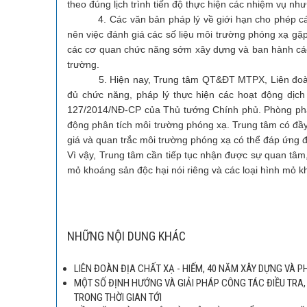
theo đúng lịch trình tiến độ thực hiện các nhiệm vụ nh
4. Các văn bản pháp lý về giới hạn cho phép các 
nên việc đánh giá các số liệu môi trường phóng xạ gặp
các cơ quan chức năng sớm xây dựng và ban hành các 
trường.
5. Hiện nay, Trung tâm QT&ĐT MTPX, Liên đoàn Địa
đủ chức năng, pháp lý thực hiện các hoạt động dịch
127/2014/NĐ-CP của Thủ tướng Chính phủ. Phòng phân
động phân tích môi trường phóng xạ. Trung tâm có đầy 
giá và quan trắc môi trường phóng xạ có thể đáp ứng đ
Vì vậy, Trung tâm cần tiếp tục nhận được sự quan tâm
mỏ khoáng sản độc hại nói riêng và các loại hình mỏ 
NHỮNG NỘI DUNG KHÁC
LIÊN ĐOÀN ĐỊA CHẤT XẠ - HIẾM, 40 NĂM XÂY DỰNG VÀ P
MỘT SỐ ĐỊNH HƯỚNG VÀ GIẢI PHÁP CÔNG TÁC ĐIỀU TRA
TRONG THỜI GIAN TỚI