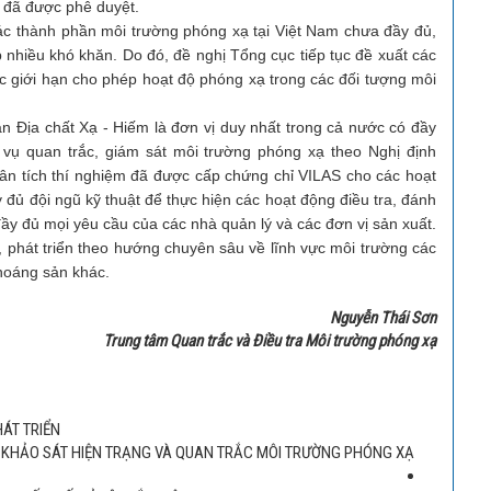
ư đã được phê duyệt.
thành phần môi trường phóng xạ tại Việt Nam chưa đầy đủ,
 nhiều khó khăn. Do đó, đề nghị Tổng cục tiếp tục đề xuất các
giới hạn cho phép hoạt độ phóng xạ trong các đối tượng môi
 chất Xạ - Hiếm là đơn vị duy nhất trong cả nước có đầy
 vụ quan trắc, giám sát môi trường phóng xạ theo Nghị định
 tích thí nghiệm đã được cấp chứng chỉ VILAS cho các hoạt
đủ đội ngũ kỹ thuật để thực hiện các hoạt động điều tra, đánh
ầy đủ mọi yêu cầu của các nhà quản lý và các đơn vị sản xuất.
, phát triển theo hướng chuyên sâu về lĩnh vực môi trường các
khoáng sản khác.
Nguyễn Thái Sơn
Trung tâm Quan trắc và Điều tra Môi trường phóng xạ
HÁT TRIỂN
, KHẢO SÁT HIỆN TRẠNG VÀ QUAN TRẮC MÔI TRƯỜNG PHÓNG XẠ