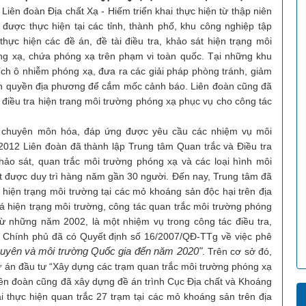
tài
Thông
tư
Liên đoàn Địa chất Xạ - Hiếm triển khai thực hiện từ thập niên
khoa
tin
ược thực hiện tại các tỉnh, thành phố, khu công nghiệp tập
học
quan
Quy
hực hiện các đề án, đề tài điều tra, khảo sát hiện trạng môi
trắc
định,
mỏ
g xạ, chứa phóng xạ trên phạm vi toàn quốc. Tại những khu
quy
phóng
chế
tích ô nhiễm phóng xạ, đưa ra các giải pháp phòng tránh, giảm
xạ
nh quyền địa phương để cắm mốc cảnh báo. Liên đoàn cũng đã
Công
 điều tra hiện trang môi trường phóng xạ phục vụ cho công tác
văn
Các
g chuyên môn hóa, đáp ứng được yêu cầu các nhiệm vụ môi
văn
012 Liên đoàn đã thành lập Trung tâm Quan trắc và Điều tra
bản
khảo sát, quan trắc môi trường phóng xạ và các loại hình môi
khác
ật được duy trì hàng năm gần 30 người. Đến nay, Trung tâm đã
 hiện trạng môi trường tại các mỏ khoáng sản độc hại trên địa
iá hiện trạng môi trường, công tác quan trắc môi trường phóng
từ những năm 2002, là một nhiệm vụ trong công tác điều tra,
 Chính phủ đã có Quyết định số 16/2007/QĐ-TTg về việc phê
nguyên và môi trường Quốc gia đến năm 2020"
. Trên cơ sở đó,
dự án đầu tư “Xây dựng các trạm quan trắc môi trường phóng xạ
iên đoàn cũng đã xây dựng đề án trình Cục Địa chất và Khoáng
i thực hiện quan trắc 27 trạm tại các mỏ khoáng sản trên địa