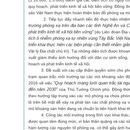
(1:10.000, 1:5.000) đánh giá các diện tích có nguy 
quy hoạch, phát triển kinh tế xã hội bền vững. Đồng t
sản Việt Nam thực hiện hoàn thiện bản đồ phóng xạ môi
2. Tiếp tục đẩy nhanh tiến độ thực hiện nhiệ
trường phóng xạ trên địa bàn các tỉnh Nghệ An và 
phát triển kinh tế xã hội bền vững”
(do Liên đoàn Địa 
tích ô nhiễm phóng xạ tự nhiên vùng Tây Bắc Việt N
triển khai thực hiện các biện pháp cần thiết nhằm gi
Vật lý Địa chất chủ trì). Tại những diện tích được kho
xuất giảm thiểu ảnh hưởng đối với dân cư sinh sống, 
hoạch và phát triển kinh tế xã hội.
3. Đề xuất với các cấp thẩm quyền sớm cho phép x
trạm quan trắc môi trường tại các mỏ khoáng sản độ
"Quy hoạch mạng lưới quan trắc tài ngu
2016 về việc
đến năm 2030"
của Thủ Tướng Chính phủ. Đồng thời t
theo hướng tập trung vào các mỏ phóng xạ chứa phóng
lộ trên bề mặt dễ xảy ra phát tán các chất phóng xạ 
mỏ khoáng sản hiện đang và chuẩn bị tiến hành khai th
4. Công tác môi trường trong lĩnh vực khai thác, 
được quan tâm đúng mức, vì bản thân quặng và các sả
hàm lượng các nguyên tố phóng xạ, có thể gây ảnh h