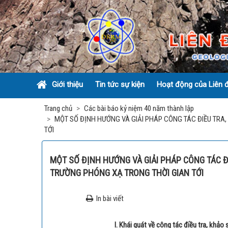
Giới thiệu
Tin tức sự kiện
Hoạt động của Liên 
Trang chủ
Các bài báo kỷ niệm 40 năm thành lập
Giới
Tin
Hoạt
MỘT SỐ ĐỊNH HƯỚNG VÀ GIẢI PHÁP CÔNG TÁC ĐIỀU TRA
thiệu
tức
Động
TỚI
Xây
sự
Của
Lãnh
MỘT
kiện
Liên
dựng
Giới
đạo
Đoàn
SỐ
phương
MỘT SỐ ĐỊNH HƯỚNG VÀ GIẢI PHÁP CÔNG TÁC Đ
thiệu
Liên
ĐỊNH
hướng
TRƯỜNG PHÓNG XẠ TRONG THỜI GIAN TỚI
về
Tin
đoàn
HƯỚNG
phát
Liên
tức
Các
qua
VÀ
đoàn
triển
trong
bài
các
GIẢI
In bài viết
nước
báo kỷ
mới
Lãnh
thời
niệm
PHÁP
để
đạo
Tin
40
kỳ
CÔNG
khẳng
Liên
I. Khái quát về công tác điều tra, khảo
quốc
năm