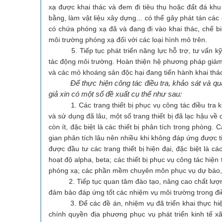
xạ được khai thác và đem đi tiêu thụ hoặc đất đá kh
bằng, làm vật liệu xây dựng... có thể gây phát tán cá
có chứa phóng xạ đã và đang đi vào khai thác, chế bi
môi trường phóng xạ đối với các loại hình mỏ trên.
5. Tiếp tục phát triển năng lực hỗ trợ, tư vấn kỹ t
tác động môi trường. Hoàn thiện hệ phương pháp giám
và các mỏ khoáng sản độc hại đang tiến hành khai thác
Để thực hiện công tác điều tra, khảo sát và qu
giả xin có một số đề xuất cụ thể như sau:
1. Các trang thiết bị phục vụ công tác điều tra kh
và sử dụng đã lâu, một số trang thiết bị đã lạc hậu v
còn ít, đặc biệt là các thiết bị phân tích trong phòng.
gian phân tích lâu nên nhiều khi không đáp ứng được t
được đầu tư các trang thiết bị hiện đại, đặc biệt là c
hoạt độ alpha, beta; các thiết bị phục vụ công tác hiệ
phóng xạ; các phần mềm chuyên môn phục vụ dự báo, 
2. Tiếp tục quan tâm đào tạo, nâng cao chất lượng đ
đảm bảo đáp ứng tốt các nhiệm vụ môi trường trong điề
3. Để các đề án, nhiệm vụ đã triển khai thực hiện 
chính quyền địa phương phục vụ phát triển kinh tế xã