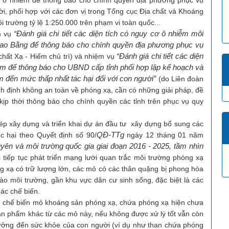
cơ ô nhiễm để thông báo cho chính quyền địa phương phục vụ
hời, phối hợp với các đơn vị trong Tổng cục Địa chất và Khoáng
 trường tỷ lệ 1:250.000 trên phạm vi toàn quốc...
“Đánh giá chi tiết các diện tích có nguy cơ ô nhiễm môi
m vụ
Cao Bằng để thông báo cho chính quyền địa phương phục vụ
“
Đánh giá chi tiết các diện
chất Xạ - Hiếm chủ trì) và nhiệm vụ
am để thông báo cho UBND cấp tỉnh phối hợp lập kế hoạch và
ảm đến mức thấp nhất tác hại đối với con người”
(do Liên đoàn
anh định không an toàn về phóng xạ, cần có những giải pháp, đề
kịp thời thông báo cho chính quyền các tỉnh trên phục vụ quy
ây dựng và triển khai dự án đầu tư xây dựng bổ sung các
QĐ-TTg
c hại theo Quyết định số 90/
ngày 12 tháng 01 năm
yên và môi trường quốc gia giai đoạn 2016 - 2025, tầm nhìn
iếp tục phát triển mạng lưới quan trắc môi trường phóng xạ
 xạ có trữ lượng lớn, các mỏ có các thân quặng bị phong hóa
vào môi trường, gần khu vực dân cư sinh sống, đặc biệt là các
ác chế biến.
chế biến mỏ khoáng sản phóng xạ, chứa phóng xạ hiện chưa
n phẩm khác từ các mỏ này, nếu không được xử lý tốt vẫn còn
ưởng đến sức khỏe của con người (ví dụ như than chứa phóng