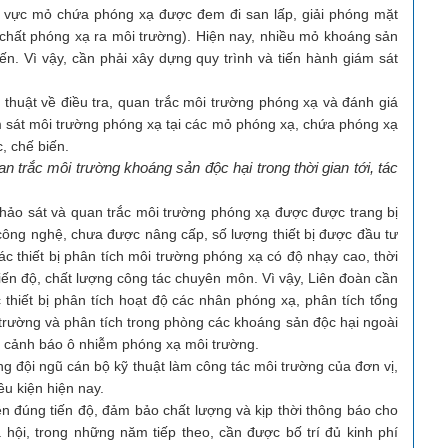
u vực mỏ chứa phóng xạ được đem đi san lấp, giải phóng mặt
c chất phóng xạ ra môi trường). Hiện nay, nhiều mỏ khoáng sản
ến. Vì vậy, cần phải xây dựng quy trình và tiến hành giám sát
huật về điều tra, quan trắc môi trường phóng xạ và đánh giá
 sát môi trường phóng xạ tại các mỏ phóng xạ, chứa phóng xạ
, chế biến.
an trắc môi trường khoáng sản độc hại trong thời gian tới, tác
ảo sát và quan trắc môi trường phóng xạ được được trang bị
ề công nghệ, chưa được nâng cấp, số lượng thiết bị được đầu tư
 Các thiết bị phân tích môi trường phóng xạ có độ nhạy cao, thời
iến độ, chất lượng công tác chuyên môn. Vì vậy, Liên đoàn cần
ác thiết bị phân tích hoạt độ các nhân phóng xạ, phân tích tổng
n trường và phân tích trong phòng các khoáng sản độc hại ngoài
cảnh báo ô nhiễm phóng xạ môi trường.
ội ngũ cán bộ kỹ thuật làm công tác môi trường của đơn vị,
u kiện hiện nay.
đúng tiến độ, đảm bảo chất lượng và kịp thời thông báo cho
 hội, trong những năm tiếp theo, cần được bố trí đủ kinh phí