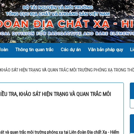
đoàn
Thông tin quan trắc
Các dự án
Văn bản pháp quy
L
Thông
Các
Văn
, KHẢO SÁT HIỆN TRẠNG VÀ QUAN TRẮC MÔI TRƯỜNG PHÓNG XẠ TRONG THỜ
tin
dự
bản
quan
án
pháp
trắc
quy
IỀU TRA, KHẢO SÁT HIỆN TRẠNG VÀ QUAN TRẮC MÔI
Các
dự
Danh
Nghị
án
sách
định
đã
các
triển
trạm
Quyết
khai
quan
định
trắc
 sát và quan trắc môi trường phóng xạ tại Liên đoàn Địa chất Xạ - Hiếm
Đề
Thông