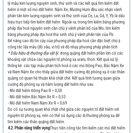
lý mẫu kim lượng nguyên sinh, thứ sinh và các kết quả tìm kiếm đất
hiếm ở một số mỏ đất hiếm: Nậm Xe, Mường Hum đều xác nhận vành
phân tán kim lượng nguyên sinh và thứ sinh của Ce, La, Gd, Y, Yb là dấu
hiệu trực tiếp tìm kiếm đất hiếm. Ngoài ra, trong tìm kiếm bằng phương
pháp địa hoá nguyên sinh cần chú ý vành phân bố của Mo, tìm kiếm
bằng phương pháp địa hoá thứ sinh chú ý vành phân tán của Pb.
Để nâng cao độ tin cậy của phương pháp địa hoá cần đặc biệt chú ý
công tác lấy mẫu (độ sâu, vị trí) và độ nhạy phương pháp phân tích.
* Dấu hiệu dị thường địa vật lý: t
rong quặng đất hiếm phần lớn có các
khoáng vật chứa các nguyên tố phóng xạ urani, thori. Kết quả xử lý
thống kê các tập mẫu phân tích hoá ở các mỏ Đông Pao, Bắc Nậm Xe
và Nam Nậm Xe cho thấy giữa đất hiếm cường độ phóng xạ ở các thân
quặng có quan hệ thuận khá chặt chẽ. Kết quả tính tương quan giữa
cường độ phóng xạ và hàm lượng đất hiếm như sau:
- Mỏ đất hiếm Đông Pao R = 0,50
- Mỏ đất hiếm Bắc Nậm Xe R = 0,53
- Mỏ đất hiếm Nam Nậm Xe R = 0,69
Do có sự tương quan khá chặt chẽ giữa các nguyên tố đất hiếm với
nguyên tố phóng xạ, nên có thể sử dụng các dị thường phóng xạ để
tìm kiếm các thân quặng đất hiếm.
4.2. Phân vùng triển vọng
Thực tiễn công tác tìm kiếm các mỏ đất hiếm