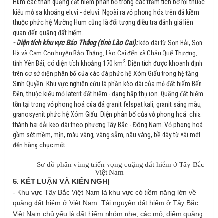
Hum các thân quặng đất hiếm phân bố trong các trầm tích bở rời thuộc
kiểu mỏ sa khoáng eluvi - deluvi. Ngoài ra vỏ phong hóa trên đá kiềm
thuộc phức hệ Mường Hum cũng là đối tượng điều tra đánh giá liên
quan đến quặng đất hiếm.
- Diện tích khu vực Bảo Thắng (tỉnh Lào Cai):
kéo dài từ Sơn Hải, Sơn
Hà và Cam Cọn huyện Bảo Thắng, Lào Cai đến xã Châu Quế Thượng,
2
tỉnh Yên Bái, có diện tích khoảng 170 km
. Diện tích được khoanh định
trên cơ sở diện phân bố của các đá phức hệ Xóm Giấu trong hệ tầng
Sinh Quyền. Khu vực nghiên cứu là phần kéo dài của mỏ đất hiếm Bến
Đền, thuộc kiểu mỏ laterit đất hiếm - dạng hấp thụ ion. Quặng đất hiếm
tồn tại trong vỏ phong hoá của đá granit felspat kali, granit sáng màu,
granosyenit phức hệ Xóm Giấu. Diện phân bố của vỏ phong hoá chia
thành hai dải kéo dài theo phương Tây Bắc - Đông Nam. Vỏ phong hoá
gồm sét mềm, mịn, màu vàng, vàng sẫm, nâu vàng, bề dày từ vài mét
đến hàng chục mét.
Sơ đồ phân vùng triển vọng quặng đất hiếm ở Tây Bắc
Việt Nam
5. KẾT LUẬN VÀ KIẾN NGHỊ
- Khu vực Tây Bắc Việt Nam là khu vực có tiềm năng lớn về
quặng đất hiếm ở Việt Nam. Tài nguyên đất hiếm ở Tây Bắc
Việt Nam chủ yếu là đất hiếm nhóm nhẹ, các mỏ, điểm quặng