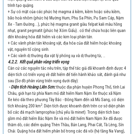
trình tạo quặng.
+ Sự có mặt của các phức hệ magma á kiềm, kiềm hoặc siêu kiềm,
bão hoà nhôm (phức hệ Mường Hum, Phu Sa Phìn, Pu Sam Cáp, Nậm
Xe - Tam Đường....), phức hệ magma granit giàu felpat kali màu hồng
nhạt, granit pegmatit (phức hệ Xóm Giấu).. có thể chứa hoặc liên quan
đến khoáng hóa đất hiếm và các kim loại phân tán.
+ Các vành phân tán khoáng vật, địa hóa của đất hiếm hoặc khoáng
vật, nguyên tố cộng sinh.
+ Các vành dị thường địa vật lý phóng xạ và dị thường từ, …
4.2.2. Kết quả phân vùng triển vọng
Căn cứ các nguyên tắc nêu trên, tập thể tác giả đã khoanh định được 4
diện tích có triển vọng về đất hiếm để tiến hành khảo sát, đánh giá như
sau (Sơ đồ phân vùng triển vọng dưới đây):
- Diện tích Hoàng Liên Sơn:
thuộc địa phận huyện Phong Thổ, tỉnh Lai
Châu, giới hạn từ phía Nam mỏ đất hiếm Nam Nậm Xe thuộc xã Nậm
Xe kéo dài theo phương Tây Bắc - Đông Nam đến xã Mù Sang, có diện
2
tích khoảng 200 km
. Diện tích được khoanh định trên cơ sở diện phân
bố các đá mạch lamprophia (chủ yếu là minet). Trong diện tích bao
gồm mỏ đất hiếm Bắc Nậm Xe và mỏ đất hiếm Nam Nậm Xe đã được
thăm dò, các điểm quặng Thèn Thầu, Bản Lang, Phai Cát, Tà Lèng, Sín
Chải. Quặng hóa đất hiếm phân bố trong các đá vôi (hệ tầng Na Vang),