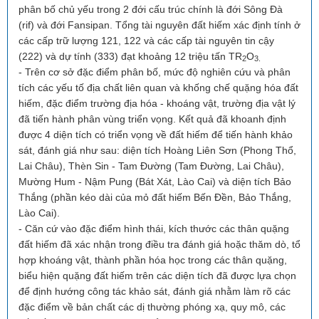
phân bố chủ yếu trong 2 đới cấu trúc chính là đới Sông Đà
(rif) và đới Fansipan. Tổng tài nguyên đất hiếm xác định tính ở
các cấp trữ lượng 121, 122 và các cấp tài nguyên tin cậy
(222) và dự tính (333) đạt khoảng 12 triệu tấn TR
O
2
3.
- Trên cơ sở đặc điểm phân bố, mức độ nghiên cứu và phân
tích các yếu tố địa chất liên quan và khống chế quặng hóa đất
hiếm, đặc điểm trường địa hóa - khoáng vật, trường địa vật lý
đã tiến hành phân vùng triển vọng. Kết quả đã khoanh định
được 4 diện tích có triển vọng về đất hiếm để tiến hành khảo
sát, đánh giá như sau: diện tích Hoàng Liên Sơn (Phong Thổ,
Lai Châu), Thèn Sin - Tam Đường (Tam Đường, Lai Châu),
Mường Hum - Nậm Pung (Bát Xát, Lào Cai) và diện tích Bảo
Thắng (phần kéo dài của mỏ đất hiếm Bến Đền, Bảo Thắng,
Lào Cai).
- Căn cứ vào đặc điểm hình thái, kích thước các thân quặng
đất hiếm đã xác nhận trong điều tra đánh giá hoặc thăm dò, tổ
hợp khoáng vật, thành phần hóa học trong các thân quặng,
biểu hiện quặng đất hiếm trên các diện tích đã được lựa chọn
để định hướng công tác khảo sát, đánh giá nhằm làm rõ các
đặc điểm về bản chất các dị thường phóng xạ, quy mô, các