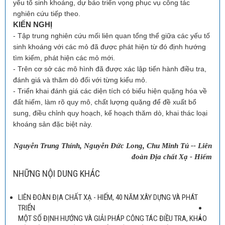
yếu tố sinh khoáng, dự báo triển vọng phục vụ công tác
nghiên cứu tiếp theo.
KIẾN NGHỊ
- Tập trung nghiên cứu mối liên quan tổng thể giữa các yếu tố
sinh khoáng với các mỏ đã được phát hiện từ đó định hướng
tìm kiếm, phát hiện các mỏ mới.
- Trên cơ sở các mô hình đã được xác lập tiến hành điều tra,
đánh giá và thăm dò đối với từng kiểu mỏ.
- Triển khai đánh giá các diện tích có biểu hiện quặng hóa về
đất hiếm, làm rõ quy mô, chất lượng quặng để đề xuất bổ
sung, điều chỉnh quy hoạch, kế hoạch thăm dò, khai thác loại
khoáng sản đặc biệt này.
Nguyễn Trung Thính, Nguyễn Đức Long, Chu Minh Tú -- Liên
đoàn Địa chất Xạ - Hiếm
NHỮNG NỘI DUNG KHÁC
LIÊN ĐOÀN ĐỊA CHẤT XẠ - HIẾM, 40 NĂM XÂY DỰNG VÀ PHÁT
TRIỂN
MỘT SỐ ĐỊNH HƯỚNG VÀ GIẢI PHÁP CÔNG TÁC ĐIỀU TRA, KHẢO