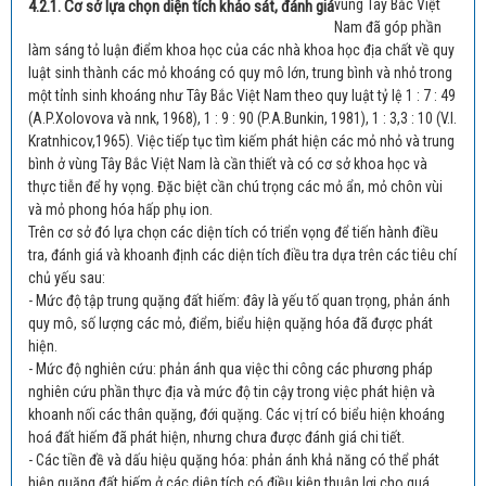
vùng Tây Bắc Việt
4.2.1. Cơ sở lựa chọn diện tích khảo sát, đánh giá
Nam đã góp phần
làm sáng tỏ luận điểm khoa học của các nhà khoa học địa chất về quy
luật sinh thành các mỏ khoáng có quy mô lớn, trung bình và nhỏ trong
một tỉnh sinh khoáng như Tây Bắc Việt Nam theo quy luật tỷ lệ 1 : 7 : 49
(A.P.Xolovova và nnk, 1968), 1 : 9 : 90 (P.A.Bunkin, 1981), 1 : 3,3 : 10 (V.I.
Kratnhicov,1965). Việc tiếp tục tìm kiếm phát hiện các mỏ nhỏ và trung
bình ở vùng Tây Bắc Việt Nam là cần thiết và có cơ sở khoa học và
thực tiễn để hy vọng. Đặc biệt cần chú trọng các mỏ ẩn, mỏ chôn vùi
và mỏ phong hóa hấp phụ ion.
Trên cơ sở đó lựa chọn các diện tích có triển vọng để tiến hành điều
tra, đánh giá và khoanh định các diện tích điều tra dựa trên các tiêu chí
chủ yếu sau:
- Mức độ tập trung quặng đất hiếm: đây là yếu tố quan trọng, phản ánh
quy mô, số lượng các mỏ, điểm, biểu hiện quặng hóa đã được phát
hiện.
- Mức độ nghiên cứu: phản ánh qua việc thi công các phương pháp
nghiên cứu phần thực địa và mức độ tin cậy trong việc phát hiện và
khoanh nối các thân quặng, đới quặng. Các vị trí có biểu hiện khoáng
hoá đất hiếm đã phát hiện, nhưng chưa được đánh giá chi tiết.
- Các tiền đề và dấu hiệu quặng hóa: phản ánh khả năng có thể phát
hiện quặng đất hiếm ở các diện tích có điều kiện thuận lợi cho quá