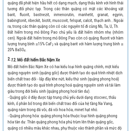
quặng đã phát hiện hầu hết có dạng mạch, dạng thấu kính với hình thái
tương đối phức tạp. Trong các thân quặng có mặt các khoáng vật
barit, fluorit, bastnezit, inmenorutin, manhetit, granat, egyrin,
babingtonit, ribeckit, biotit, muscovit, felspat, calcit, thạch anh… Ngoài
ra, trong các thân quặng còn có các nguyên tố đi cùng Nb, Ta, U, Th.
Đất hiếm trong mỏ Đông Pao chủ yếu là đất hiếm nhóm nhẹ (nhóm
ceri). Ngoài đất hiếm trong mỏ Đông Pao còn có quặng fluorit với hàm
lượng trung bình ≥15% CaF
và quặng barit với hàm lượng trung bình ≥
2
20% BaSO
.
4
2.
1
.2. Mỏ đất hiếm Bắc Nậm Xe
Mỏ đất hiếm Bắc Nậm Xe có hai kiểu loại hình quặng chính, một kiểu
quặng nguyên sinh (quặng gốc) được thành tạo do quá trình nhiệt dịch
biến chất trao đổi - lấp đầy khe nứt; kiểu thứ sinh (quặng phong hoá)
được thành tạo do quá trình phong hoá quặng nguyên sinh và tái làm
giàu trong đới biểu sinh (quặng phong hoá tàn dư).
- Quặng gốc ở đây được tập trung chủ yếu dưới dạng stocvec, thấu
kính, ổ phân bố trong đới biến chất trao đổi của hệ tầng Na Vang,
quặng nằm trong đá vôi, đá vôi hoa hóa, minet hạt nhỏ.
- Quặng phong hóa: quặng phong hóa thuộc loại hình quặng phong
hóa tàn dư. Thân quặng phong hóa phủ trùm lên thân quặng gốc,
quặng có nhiều màu khác nhau, phụ thuộc vào thành phần và mức độ