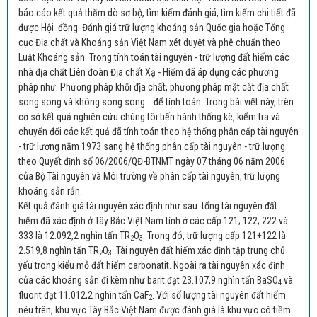
báo cáo kết quả thăm dò sơ bộ, tìm kiếm đánh giá, tìm kiếm chi tiết đã
được Hội đồng Đánh giá trữ lượng khoáng sản Quốc gia hoặc Tổng
cục Địa chất và Khoáng sản Việt Nam xét duyệt và phê chuẩn theo
Luật Khoáng sản. Trong tính toán tài nguyên - trữ lượng đất hiếm các
nhà địa chất Liên đoàn Địa chất Xạ - Hiếm đã áp dụng các phương
pháp như: Phương pháp khối địa chất, phương pháp mặt cắt địa chất
song song và không song song... để tính toán. Trong bài viết này, trên
cơ sở kết quả nghiên cứu chúng tôi tiến hành thống kê, kiểm tra và
chuyển đổi các kết quả đã tính toán theo hệ thống phân cấp tài nguyên
- trữ lượng năm 1973 sang hệ thống phân cấp tài nguyên - trữ lượng
theo Quyết định số 06/2006/QĐ-BTNMT ngày 07 tháng 06 năm 2006
của Bộ Tài nguyên và Môi trường về phân cấp tài nguyên, trữ lượng
khoáng sản rắn.
Kết quả đánh giá tài nguyên xác định như sau: tổng tài nguyên đất
hiếm đã xác định ở Tây Bắc Việt Nam tính ở các cấp 121; 122; 222 và
333 là 12.092,2 nghìn tấn TR
O
. Trong đó, trữ lượng cấp 121+122 là
2
3
2.519,8 nghìn tấn TR
O
. Tài nguyên đất hiếm xác định tập trung chủ
2
3
yếu trong kiểu mỏ đất hiếm carbonatit. Ngoài ra tài nguyên xác định
của các khoáng sản đi kèm như barit đạt 23.107,9 nghìn tấn BaSO
và
4
fluorit đạt 11.012,2 nghìn tấn CaF
. Với số lượng tài nguyên đất hiếm
2
nêu trên, khu vực Tây Bắc Việt Nam được đánh giá là khu vực có tiềm