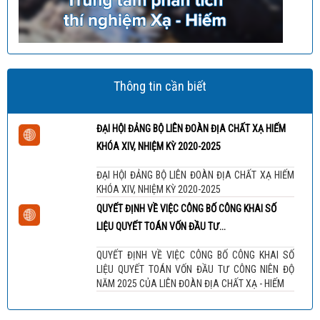
Thông tin cần biết
ĐẠI HỘI ĐẢNG BỘ LIÊN ĐOÀN ĐỊA CHẤT XẠ HIẾM
KHÓA XIV, NHIỆM KỲ 2020-2025
ĐẠI HỘI ĐẢNG BỘ LIÊN ĐOÀN ĐỊA CHẤT XẠ HIẾM
KHÓA XIV, NHIỆM KỲ 2020-2025
QUYẾT ĐỊNH VỀ VIỆC CÔNG BỐ CÔNG KHAI SỐ
LIỆU QUYẾT TOÁN VỐN ĐẦU TƯ...
QUYẾT ĐỊNH VỀ VIỆC CÔNG BỐ CÔNG KHAI SỐ
LIỆU QUYẾT TOÁN VỐN ĐẦU TƯ CÔNG NIÊN ĐỘ
NĂM 2025 CỦA LIÊN ĐOÀN ĐỊA CHẤT XẠ - HIẾM