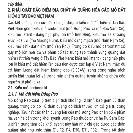
cấp thiết.
2. KHÁI QUÁT ĐẶC ĐIỂM ĐỊA CHẤT VÀ QUẶNG HÓA CÁC MỎ ĐẤT
HIẾM Ở TÂY BẮC VIỆT NAM
Các kết quả nghiên cứu đã xác lập được 5 kiểu mỏ đất hiếm ở Tây Bắc
Việt Nam gồm: kiểu mỏ carbonatit (mỏ Đông Pao và mỏ Bắc Nậm Xe),
kiểu mỏ laterit - dạng hập phụ ion (mỏ Bến Đền), kiểu mỏ sa khoáng
eluvi - deluvi (mỏ Mường Hum), kiểu mỏ dạng mạch (mỏ Nam Nậm Xe),
kiểu mỏ sắt - đất hiếm (mỏ Yên Phú). Trong đó kiểu mỏ carbonatit có
quy mô lớn hơn cả và phân bố tập trung tạo thành vùng quặng đất
hiếm rất triển vọng ở Tây Bắc Việt Nam; kiểu mỏ laterit - dạng hấp phụ
ion là kiểu mỏ đất hiếm lần đầu tiên được xác lập ở Việt Nam, mặc dù
có hàm lượng đất hiếm không cao (0,084%) song công nghệ tách
tuyển khá thuận lợi và trong sản phẩm quặng tuyển không chứa các
nguyên tố phóng xạ.
2.1. Kiểu mỏ carbonatit
2.1.1. Mỏ đất hiếm Đông Pao
2
Mỏ Đông Pao xuất lộ trên diện tích khoảng 12 km
, bao gồm 60 thân
quặng, trong đó có 16 thân quặng có kích thước lớn có giá trị công
nghiệp. Hầu hết các thân quặng lớn của mỏ Đông Pao phân bố ở phần
rìa, ven rìa bên trong khối syenit Đông Pao thuộc phức hệ Pu Sam Cap.
Ở phần trung tâm của khối syenit này hầu như chỉ gặp được các thân
quặng nhỏ như các thân F.1, F.2, F.4, F.30, F.31, F.32… Trong 60 thân