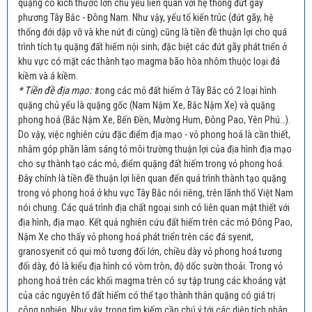
quặng có kích thước lớn chủ yếu liên quan với hệ thống đứt gãy
phương Tây Bắc - Đông Nam. Như vậy, yếu tố kiến trúc (đứt gãy, hệ
thống đới dập vỡ và khe nứt đi cùng) cũng là tiền đề thuận lợi cho quá
trình tích tụ quặng đất hiếm nội sinh; đặc biệt các đứt gãy phát triển ở
khu vực có mặt các thành tạo magma bão hòa nhôm thuộc loại đá
kiềm và á kiềm.
* Tiền đề địa mạo: t
rong các mỏ đất hiếm ở Tây Bắc có 2 loại hình
quặng chủ yếu là quặng gốc (Nam Nậm Xe, Bắc Nậm Xe) và quặng
phong hoá (Bắc Nậm Xe, Bến Đền, Mường Hum, Đông Pao, Yên Phú…).
Do vậy, việc nghiên cứu đặc điểm địa mạo - vỏ phong hoá là cần thiết,
nhằm góp phần làm sáng tỏ môi trường thuận lợi của địa hình địa mạo
cho sự thành tạo các mỏ, điểm quặng đất hiếm trong vỏ phong hoá.
Đây chính là tiền đề thuận lợi liên quan đến quá trình thành tạo quặng
trong vỏ phong hoá ở khu vực Tây Bắc nói riêng, trên lãnh thổ Việt Nam
nói chung. Các quá trình địa chất ngoại sinh có liên quan mật thiết với
địa hình, địa mạo. Kết quả nghiên cứu đất hiếm trên các mỏ Đông Pao,
Nậm Xe cho thấy vỏ phong hoá phát triển trên các đá syenit,
granosyenit có qui mô tương đối lớn, chiều dày vỏ phong hoá tương
đối dày, đó là kiểu địa hình có vòm tròn, độ dốc sườn thoải. Trong vỏ
phong hoá trên các khối magma trên có sự tập trung các khoáng vật
của các nguyên tố đất hiếm có thể tạo thành thân quặng có giá trị
công nghiệp. Như vậy, trong tìm kiếm cần chú ý tới các diện tích phân