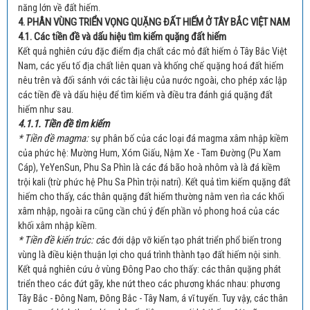
năng lớn về đất hiếm.
4. PHÂN VÙNG TRIỂN VỌNG QUẶNG ĐẤT HIẾM Ở TÂY BẮC VIỆT NAM
4.1. Các tiền đề và dấu hiệu tìm kiếm quặng đất hiếm
Kết quả nghiên cứu đặc điểm địa chất các mỏ đất hiếm ỏ Tây Bắc Việt
Nam, các yếu tố địa chất liên quan và khống chế quặng hoá đất hiếm
nêu trên và đối sánh với các tài liệu của nước ngoài, cho phép xác lập
các tiền đề và dấu hiệu để tìm kiếm và điều tra đánh giá quặng đất
hiếm như sau.
4.1.1. Tiền đề tìm kiếm
* Tiền đề magma:
sự phân bố của các loại đá magma xâm nhập kiềm
của phức hệ: Mường Hum, Xóm Giấu, Nậm Xe - Tam Đường (Pu Xam
Cáp), YeYenSun, Phu Sa Phìn là các đá bão hoà nhôm và là đá kiềm
trội kali (trừ phức hệ Phu Sa Phìn trội natri). Kết quả tìm kiếm quặng đất
hiếm cho thấy, các thân quặng đất hiếm thường nằm ven rìa các khối
xâm nhập, ngoài ra cũng cần chú ý đến phần vỏ phong hoá của các
khối xâm nhập kiềm.
* Tiền đề kiến trúc: c
ác đới dập vỡ kiến tạo phát triển phổ biến trong
vùng là điều kiện thuận lợi cho quá trình thành tạo đất hiếm nội sinh.
Kết quả nghiên cứu ở vùng Đông Pao cho thấy: các thân quặng phát
triển theo các đứt gãy, khe nứt theo các phương khác nhau: phương
Tây Bắc - Đông Nam, Đông Bắc - Tây Nam, á vĩ tuyến. Tuy vậy, các thân