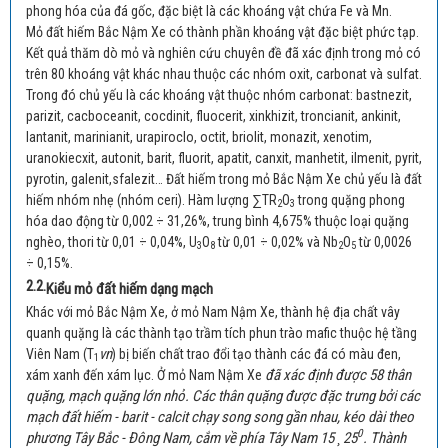
phong hóa của đá gốc, đặc biệt là các khoáng vật chứa Fe và Mn.
Mỏ đất hiếm Bắc Nậm Xe có thành phần khoáng vật đặc biệt phức tạp.
Kết quả thăm dò mỏ và nghiên cứu chuyên đề đã xác định trong mỏ có
trên 80 khoáng vật khác nhau thuộc các nhóm oxit, carbonat và sulfat.
Trong đó chủ yếu là các khoáng vật thuộc nhóm carbonat: bastnezit,
parizit, cacboceanit, cocdinit, fluocerit, xinkhizit, troncianit, ankinit,
lantanit, marinianit, urapiroclo, octit, briolit, monazit, xenotim,
uranokiecxit, autonit, barit, fluorit, apatit, canxit, manhetit, ilmenit, pyrit,
pyrotin, galenit,sfalezit… Đất hiếm trong mỏ Bắc Nậm Xe chủ yếu là đất
hiếm nhóm nhẹ (nhóm ceri). Hàm lượng ∑TR
O
trong quặng phong
2
3
hóa dao động từ 0,002 ÷ 31,26%, trung bình 4,675% thuộc loại quặng
nghèo, thori từ 0,01 ÷ 0,04%, U
O
từ 0,01 ÷ 0,02% và Nb
O
từ 0,0026
3
8
2
5
÷ 0,15%.
2.2.
Kiểu mỏ đất hiếm dạng mạch
Khác với mỏ Bắc Nậm Xe, ở mỏ Nam Nậm Xe, thành hệ địa chất vây
quanh quặng là các thành tạo trầm tích phun trào mafic thuộc hệ tầng
vn
Viên Nam (T
) bị biến chất trao đổi tạo thành các đá có màu đen,
1
đã xác định được 58 thân
xám xanh đến xám lục. Ở mỏ Nam Nậm Xe
quặng, mạch quặng lớn nhỏ. Các thân quặng được đặc trưng bởi các
mạch đất hiếm - barit - calcit chạy song song gần nhau, kéo dài theo
0
phương Tây Bắc - Đông Nam, cắm về phía Tây Nam 15 ¸ 25
. Thành