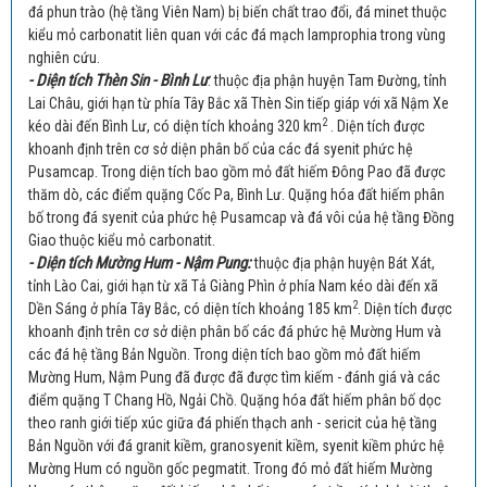
đá phun trào (hệ tầng Viên Nam) bị biến chất trao đổi, đá minet thuộc
kiểu mỏ carbonatit liên quan với các đá mạch lamprophia trong vùng
nghiên cứu.
- Diện tích Thèn Sin - Bình Lư
: thuộc địa phận huyện Tam Đường, tỉnh
Lai Châu, giới hạn từ phía Tây Bắc xã Thèn Sin tiếp giáp với xã Nậm Xe
2
kéo dài đến Bình Lư, có diện tích khoảng 320 km
. Diện tích được
khoanh định trên cơ sở diện phân bố của các đá syenit phức hệ
Pusamcap. Trong diện tích bao gồm mỏ đất hiếm Đông Pao đã được
thăm dò, các điểm quặng Cốc Pa, Bình Lư. Quặng hóa đất hiếm phân
bố trong đá syenit của phức hệ Pusamcap và đá vôi của hệ tầng Đồng
Giao thuộc kiểu mỏ carbonatit.
- Diện tích Mường Hum - Nậm Pung:
thuộc địa phận huyện Bát Xát,
tỉnh Lào Cai, giới hạn từ xã Tả Giàng Phìn ở phía Nam kéo dài đến xã
2
Dền Sáng ở phía Tây Bắc, có diện tích khoảng 185 km
. Diện tích được
khoanh định trên cơ sở diện phân bố các đá phức hệ Mường Hum và
các đá hệ tầng Bản Nguồn. Trong diện tích bao gồm mỏ đất hiếm
Mường Hum, Nậm Pung đã được đã được tìm kiếm - đánh giá và các
điểm quặng T Chang Hồ, Ngải Chồ. Quặng hóa đất hiếm phân bố dọc
theo ranh giới tiếp xúc giữa đá phiến thạch anh - sericit của hệ tầng
Bản Nguồn với đá granit kiềm, granosyenit kiềm, syenit kiềm phức hệ
Mường Hum có nguồn gốc pegmatit. Trong đó mỏ đất hiếm Mường