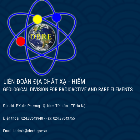
LIÊN ĐOÀN ĐỊA CHẤT XẠ - HIẾM
GEOLOGICAL DIVISION FOR RADIOACTIVE AND RARE ELEMENTS
Địa chỉ: P.Xuân Phương - Q. Nam Từ Liêm - TP.Hà Nội
Điện thoại: 024.37643948 - Fax: 024.37643755
Email: lddcxh@dcxh.gov.vn