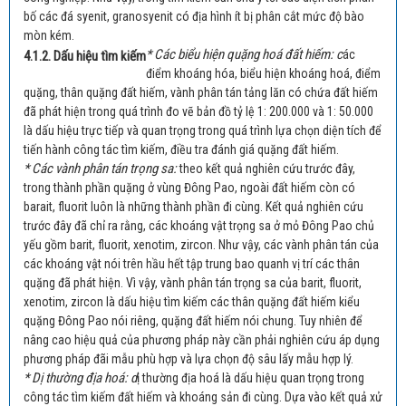
bố các đá syenit, granosyenit có địa hình ít bị phân cắt mức độ bào
mòn kém.
* Các biểu hiện quặng hoá đất hiếm: c
ác
4.1.2. Dấu hiệu tìm kiếm
điểm khoáng hóa, biểu hiện khoáng hoá, điểm
quặng, thân quặng đất hiếm, vành phân tán tảng lăn có chứa đất hiếm
đã phát hiện trong quá trình đo vẽ bản đồ tỷ lệ 1: 200.000 và 1: 50.000
là dấu hiệu trực tiếp và quan trọng trong quá trình lựa chọn diện tích để
tiến hành công tác tìm kiếm, điều tra đánh giá quặng đất hiếm.
* Các vành phân tán trọng sa:
theo kết quả nghiên cứu trước đây,
trong thành phần quặng ở vùng Đông Pao, ngoài đất hiếm còn có
barait, fluorit luôn là những thành phần đi cùng. Kết quả nghiên cứu
trước đây đã chỉ ra rằng, các khoáng vật trọng sa ở mỏ Đông Pao chủ
yếu gồm barit, fluorit, xenotim, zircon. Như vậy, các vành phân tán của
các khoáng vật nói trên hầu hết tập trung bao quanh vị trí các thân
quặng đã phát hiện. Vì vậy, vành phân tán trọng sa của barit, fluorit,
xenotim, zircon là dấu hiệu tìm kiếm các thân quặng đất hiếm kiểu
quặng Đông Pao nói riêng, quặng đất hiếm nói chung. Tuy nhiên để
nâng cao hiệu quả của phương pháp này cần phải nghiên cứu áp dụng
phương pháp đãi mẫu phù hợp và lựa chọn độ sâu lấy mẫu hợp lý.
* Dị thường địa hoá: d
ị thường địa hoá là dấu hiệu quan trọng trong
công tác tìm kiếm đất hiếm và khoáng sản đi cùng. Dựa vào kết quả xử