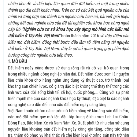
nhiều tiền đề và dấu hiệu liên quan đến đất hiếm có mặt trong nhiều
thành tạo địa chất khác nhau
.
Trên cơ sở các kết quả nghiên cứu của
mình và tổng hợp các thành tựu nghiên cứu hiện có, bài viết giới thiệu
những kết quả nghiên cứu
của đề tài nghiên cứu khoa học công nghệ
cấp Bộ
“Nghiên cứu cơ sở khoa học xây dựng mô hình các kiểu mỏ
đất hiếm ở Tây Bắc Việt Nam”
về đặc điểm các
hoàn thành năm 2016
kiểu mỏ đất hiếm, đồng thời bước đầu làm rõ tiềm năng tài nguyên
đất hiếm ở Tây Bắc Việt Nam, đây là cơ sở quan trọng góp phần định
hướng công tác
nghiên cứu tiếp theo.
1. MỞ ĐẦU
Đất hiếm ngày càng được sử dụng rộng rãi và có vai trò quan trọng
trong nhiều ngành công nghiệp hiện đại. Đất hiếm được xem là nguyên
liệu chìa khóa cho hàng ngàn ứng dụng kỹ thuật cao, trở thành loại
khoáng sản chiến lược, có giá trị đặc biệt không thể thay thế trong các
lĩnh vực của đời sống kinh tế, xã hội, quốc phòng,... Cùng với sự phát
triển mạnh mẽ của các ngành khoa học kỹ thuật, đặc biệt là các ngành
công nghệ cao dẫn đến nhu cầu đất hiếm ngày càng tăng.
Việt Nam thuộc nhóm các nước có tiềm năng về khoáng sản đất hiếm,
các mỏ đất hiếm quy mô lớn đều tập trung ở khu vực tỉnh Lai Châu:
Đông Pao, Bắc Nậm Xe và Nam Nậm Xe. Xuất phát từ nhu cầu sử dụng
nguyên liệu khoáng sản đất hiếm ngày càng gia tăng, công tác điều
tra, thăm dò phục vụ khai thác và chế biến loại khoáng sản này trở nên