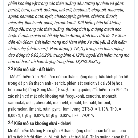
phần khoáng vật trong các thân quặng đều tương tự nhau và gồm:
parizit, barit, canxit, dolomit, ankerit, bastnezit, elogopit, magnetit,
apatit, hematit, octit, pyrit, chancopyrit, galenit, sfalezit, fluorit,
microlin, thạch anh, anbit, ferodolomit. Đất hiếm phân bố không
đồng đều trong các thân quặng, thường tích tụ ở dạng mạch nhỏ
hoặc ổ quặng giàu có bề dày hoặc đường kính thay đổi từ 2 ÷ 3cm
đến 40÷50cm. Đất hiếm trong mỏ Nam Nậm Xe chủ yếu là đất hiếm
nhóm nhẹ (nhóm ceri). Hàm lượng ∑TR
O
trong các thân quặng
2
3
dao động từ 0,02¸36,26%, trung bình 4,128%; ngoài đất hiếm trong mỏ
còn có barit với hàm lượng trung bình 18,35% BaSO
.
4
2.3.
Kiểu mỏ sắt - đất hiếm
- Mỏ đất hiếm Yên Phú gồm có hai thân quặng dạng thấu kính phân bố
trong đá phiến thạch anh - sericit, phiến sét sericit và đá vôi bị hoa
sm).
hóa của hệ tầng Sông Mua (D
Trong quặng đất hiếm Yên Phú đã
1
xác nhận có mặt các khoáng vật fecguxonit, xenotim, monazit,
samackit, octit, checrolit, manhetit, mactit, hematit, limonit,
psilomelan, ilmenit, rutin, pyrit. Hàm lượng: ΣTR
O
= 1,19%, Th0
=
2
3
2
0,003%, U
0
= 0,02%, Nb
0
= 0,03%, T.Fe =29,91%.
3
8
2
5
2.4.
Kiểu mỏ sa khoáng eluvi - deluvi
Mỏ đất hiếm Mường Hum gồm 9 thân quặng chính phân bố trong các
trầm tích bở rời dăm, cuội, cát, bột, sét tuổi N-Q. Thân quặng dạng thấu