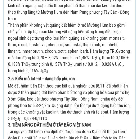
kính nằm ngang hoặc dốc thoải phân bố thành hai dải kéo dài dọc
theo thung lũng từ Mường Hum đến Nậm Pung phương Tây Bắc - Đông
Nam.
Thành phần khoáng vật quặng đất hiếm ở mỏ Mường Hum bao gồm
chủ yếu là tập hợp các khoáng vật nặng bền vững trong điều kiện
ngoại sinh đặc trưng cho loại hình quặng sa khoáng gồm: monazit,
thori, oxinit, bastnezit, checchit, smacskit, thạch anh, manhetit,
ilmenit, inmenorutin, zircon, octit, sphen, barit. Hàm lượng TR
O
trong
2
3
mỏ dao động từ 0,78 ÷ 3,02%, trung bình 1,45% TR
O
, thori từ 0,106 ÷
2
3
0,188% ThO
, trung bình 0,157% ThO
, urani từ 0,012 ÷ 0,028% U
O
,
2
2
3
8
trung bình 0,016% U
O
.
3
8
2.5. Kiểu mỏ laterit - dạng hấp phụ ion
Mỏ đất hiếm Bến Đền theo các kết quả nghiên cứu [8,11] đã phát hiện
được 2 thân quặng đất hiếm phân bố trong vỏ phong hóa của phức hệ
Xóm Giấu, kéo dài theo phương Tây Bắc - Đông Nam, chiều dày đới
phong hoá từ 5,3-24,3m. Quặng đất hiếm tồn tại dưới dạng hấp thụ ion
trong các khoáng vật kaolinit, tàn dư thạch anh và felspat. Hàm lượng
ΣTR
O
= 0,094-0,111%.
2
3
3. TIỀM NĂNG ĐẤT HIẾM Ở TÂY BẮC VIỆT NAM
Tài nguyên đất hiếm xác định đã được các đoàn Địa chất thuộc Liên
đoàn Địa chất 10, nay là Liên đoàn Địa chất Xạ - Hiếm tính toán. Các